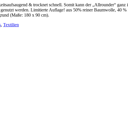
tsaufsaugend & trocknet schnell. Somit kann der „Allrounder“ ganz in
enutzt werden. Limitierte Auflage! aus 50% reiner Baumwolle, 40 % r
rgrund (Maße: 180 x 90 cm).
s
,
Textilien